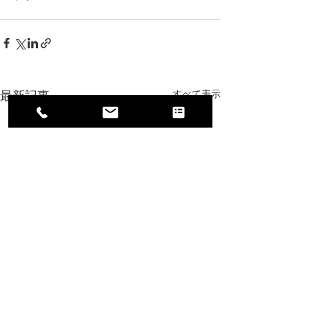
最新記事
すべて表示
年末のお知らせ
大晦日のお知ら